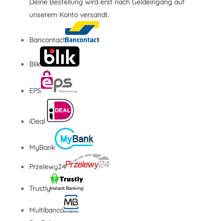
Deine Bestellung wird erst nach Geldeingang auf
unserem Konto versandt.
Bancontact
Blik
EPS
iDeal
MyBank
Przelewy24
Trustly
Multibanco