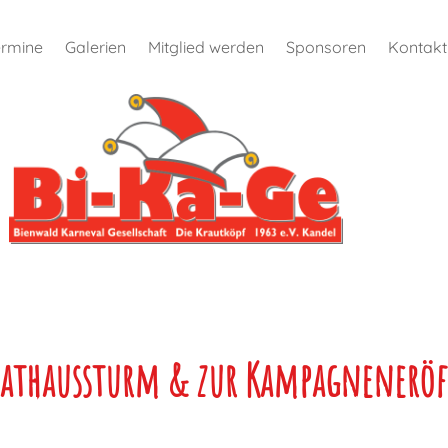
ermine
Galerien
Mitglied werden
Sponsoren
Kontakt
athaussturm & zur Kampagnenerö